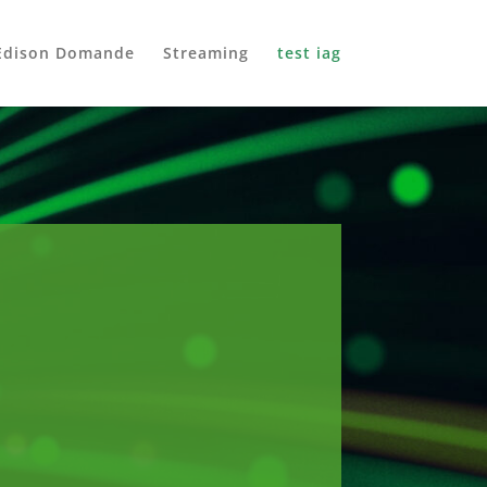
Edison Domande
Streaming
test iag